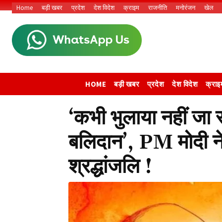
Home
बड़ी खबर
प्रदेश
देश विदेश
क्राइम
राजनीति
मनोरंजन
खेल
HOME
बड़ी खबर
प्रदेश
देश विदेश
क्राइ
‘कभी भुलाया नहीं जा स
बलिदान’, PM मोदी ने 
श्रद्धांजलि !