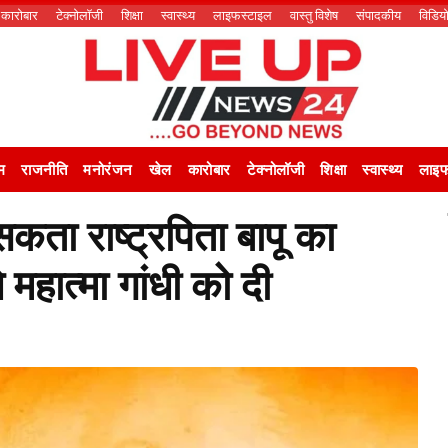
कारोबार
टेक्नोलॉजी
शिक्षा
स्वास्थ्य
लाइफस्टाइल
वास्तु विशेष
संपादकीय
विडिय
म
राजनीति
मनोरंजन
खेल
कारोबार
टेक्नोलॉजी
शिक्षा
स्वास्थ्य
लाइफ
कता राष्ट्रपिता बापू का
महात्मा गांधी को दी