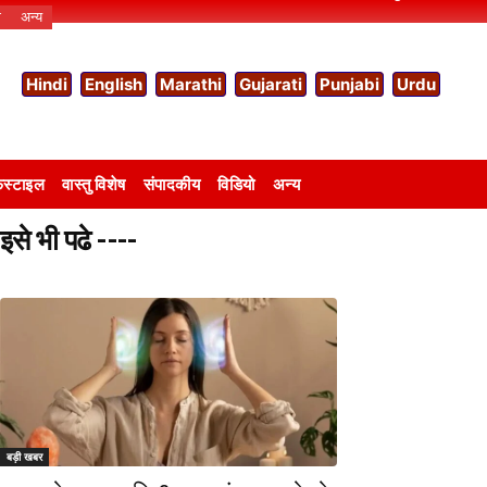
ो
अन्य
Hindi
English
Marathi
Gujarati
Punjabi
Urdu
स्टाइल
वास्तु विशेष
संपादकीय
विडियो
अन्य
इसे भी पढे ----
बड़ी खबर