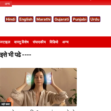
ो
अन्य
Hindi
English
Marathi
Gujarati
Punjabi
Urdu
स्टाइल
वास्तु विशेष
संपादकीय
विडियो
अन्य
इसे भी पढे ----
बड़ी खबर