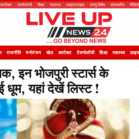
कारोबार
टेक्नोलॉजी
शिक्षा
स्वास्थ्य
लाइफस्टाइल
वास्तु विशेष
संपादकीय
विडिय
म
राजनीति
मनोरंजन
खेल
कारोबार
टेक्नोलॉजी
शिक्षा
स्वास्थ्य
लाइफ
क, इन भोजपुरी स्टार्स के
 धूम, यहां देखें लिस्ट !