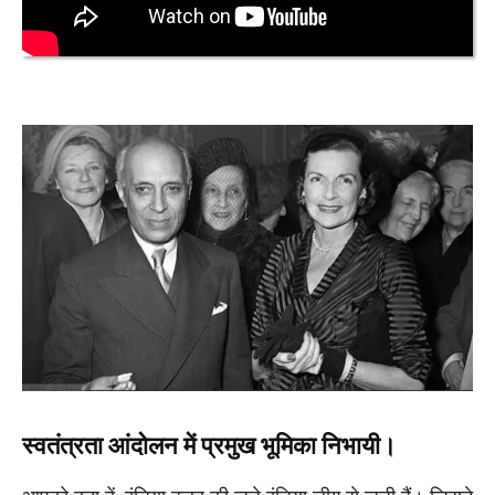
स्वतंत्रता आंदोलन में प्रमुख भूमिका निभायी।