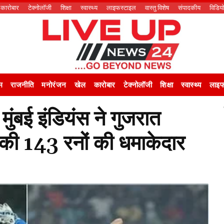
कारोबार
टेक्नोलॉजी
शिक्षा
स्वास्थ्य
लाइफस्टाइल
वास्तु विशेष
संपादकीय
विडिय
म
राजनीति
मनोरंजन
खेल
कारोबार
टेक्नोलॉजी
शिक्षा
स्वास्थ्य
लाइफ
ुंबई इंडियंस ने गुजरात
्ज की 143 रनों की धमाकेदार