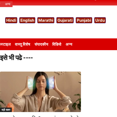
ो
अन्य
Hindi
English
Marathi
Gujarati
Punjabi
Urdu
स्टाइल
वास्तु विशेष
संपादकीय
विडियो
अन्य
इसे भी पढे ----
बड़ी खबर