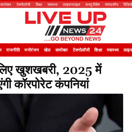
कारोबार
टेक्नोलॉजी
शिक्षा
स्वास्थ्य
लाइफस्टाइल
वास्तु विशेष
संपादकीय
विडिय
म
राजनीति
मनोरंजन
खेल
कारोबार
टेक्नोलॉजी
शिक्षा
स्वास्थ्य
लाइफ
 लिए खुशखबरी, 2025 में
गी कॉरपोरेट कंपनियां