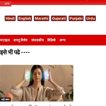
ो
अन्य
Hindi
English
Marathi
Gujarati
Punjabi
Urdu
स्टाइल
वास्तु विशेष
संपादकीय
विडियो
अन्य
इसे भी पढे ----
बड़ी खबर