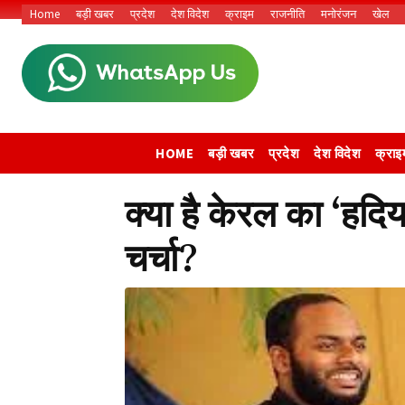
Home
बड़ी खबर
प्रदेश
देश विदेश
क्राइम
राजनीति
मनोरंजन
खेल
HOME
बड़ी खबर
प्रदेश
देश विदेश
क्राइ
क्या है केरल का ‘हदि
चर्चा?