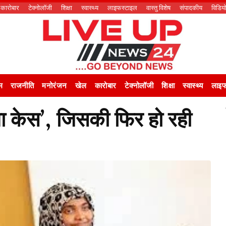
कारोबार
टेक्नोलॉजी
शिक्षा
स्वास्थ्य
लाइफस्टाइल
वास्तु विशेष
संपादकीय
विडिय
म
राजनीति
मनोरंजन
खेल
कारोबार
टेक्नोलॉजी
शिक्षा
स्वास्थ्य
लाइफ
या केस’, जिसकी फिर हो रही