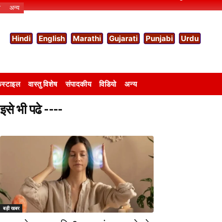
ो
अन्य
Hindi
English
Marathi
Gujarati
Punjabi
Urdu
स्टाइल
वास्तु विशेष
संपादकीय
विडियो
अन्य
इसे भी पढे ----
बड़ी खबर