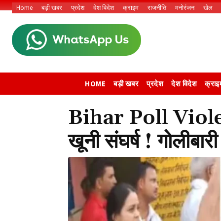
Home
बड़ी खबर
प्रदेश
देश विदेश
क्राइम
राजनीति
मनोरंजन
खेल
HOME
बड़ी खबर
प्रदेश
देश विदेश
क्राइ
Bihar Poll Violenc
खूनी संघर्ष ! गोलीबारी