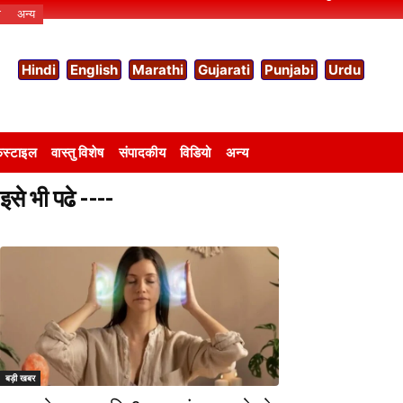
ो
अन्य
Hindi
English
Marathi
Gujarati
Punjabi
Urdu
स्टाइल
वास्तु विशेष
संपादकीय
विडियो
अन्य
इसे भी पढे ----
बड़ी खबर