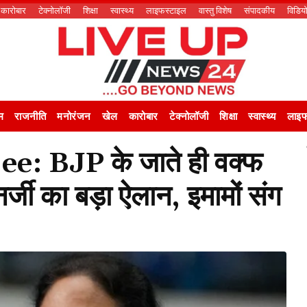
कारोबार
टेक्नोलॉजी
शिक्षा
स्वास्थ्य
लाइफस्टाइल
वास्तु विशेष
संपादकीय
विडिय
म
राजनीति
मनोरंजन
खेल
कारोबार
टेक्नोलॉजी
शिक्षा
स्वास्थ्य
लाइफ
 BJP के जाते ही वक्फ
नर्जी का बड़ा ऐलान, इमामों संग