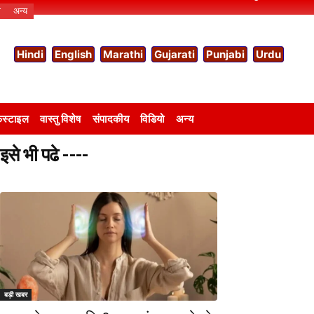
ो
अन्य
Hindi
English
Marathi
Gujarati
Punjabi
Urdu
स्टाइल
वास्तु विशेष
संपादकीय
विडियो
अन्य
इसे भी पढे ----
बड़ी खबर