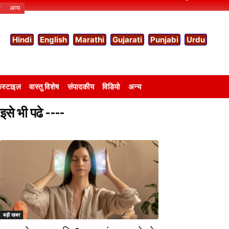
ो
अन्य
Hindi
English
Marathi
Gujarati
Punjabi
Urdu
स्टाइल
वास्तु विशेष
संपादकीय
विडियो
अन्य
इसे भी पढे ----
बड़ी खबर