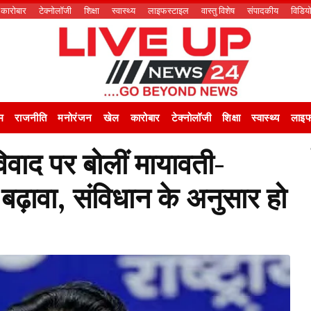
कारोबार
टेक्नोलॉजी
शिक्षा
स्वास्थ्य
लाइफस्टाइल
वास्तु विशेष
संपादकीय
विडिय
म
राजनीति
मनोरंजन
खेल
कारोबार
टेक्नोलॉजी
शिक्षा
स्वास्थ्य
लाइफ
ाद पर बोलीं मायावती-
े बढ़ावा, संविधान के अनुसार हो