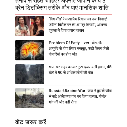
तनाव से राहत चाहिए? अपनाएं जापान के ये 3
ब्रेन डिटॉक्सिंग तरीके और पाएं मानसिक शांति
‘बिग बॉस’ फेम आसिम रियाज का नया विवाद!
रुबीना दिलैक पर की अभद्र टिप्पणी, अभिनव
शुक्ला ने दिया करारा जवाब
Problem Of Fatty Liver: योग और
आयुर्वेद से होगा लिवर मजबूत, फैटी लिवर जैसी
बीमारियों का होगा अंत
गाजा पर कहर बनकर टूटा इजरायली हमला, 48
घंटों में 90 से अधिक लोगों की मौत
Russia-Ukraine War: रूस ने कुर्स्क सीमा
से सटे ओलेशन्या गांव पर किया कब्जा, गोर्नल
गांव की ओर बढ़ी सेना
वोट जरूर करें