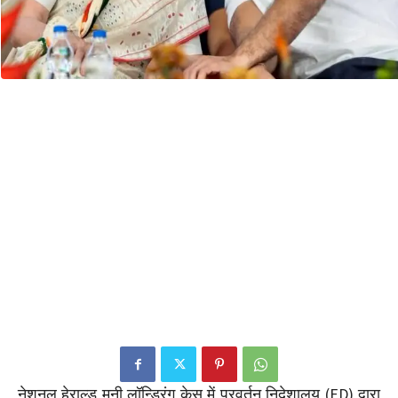
नेशनल हेराल्ड मनी लॉन्ड्रिंग केस में प्रवर्तन निदेशालय (ED) द्वारा