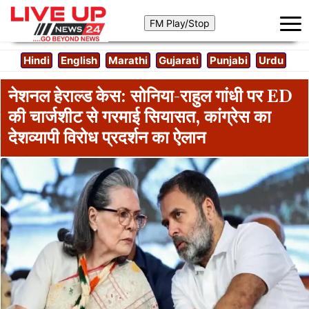
Hindi
English
Marathi
Gujarati
Punjabi
Urdu
नेशनल हेराल्ड केस: सोनिया-राहुल गांधी पर ED
की चार्जशीट से गरमाई सियासत, कांग्रेस का
देशव्यापी विरोध प्रदर्शन का ऐलान