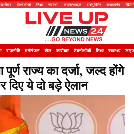
कारोबार
टेक्नोलॉजी
शिक्षा
स्वास्थ्य
लाइफस्टाइल
वास्तु विशेष
संपादकीय
विडिय
म
राजनीति
मनोरंजन
खेल
कारोबार
टेक्नोलॉजी
शिक्षा
स्वास्थ्य
लाइफ
पूर्ण राज्य का दर्जा, जल्द होंगे
र दिए ये दो बड़े ऐलान