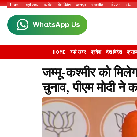
Home
बड़ी खबर
प्रदेश
देश विदेश
क्राइम
राजनीति
मनोरंजन
खेल
HOME
बड़ी खबर
प्रदेश
देश विदेश
क्राइ
जम्मू-कश्मीर को मिलेगा 
चुनाव, पीएम मोदी ने क