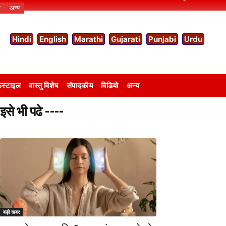
ो
अन्य
Hindi
English
Marathi
Gujarati
Punjabi
Urdu
स्टाइल
वास्तु विशेष
संपादकीय
विडियो
अन्य
इसे भी पढे ----
बड़ी खबर