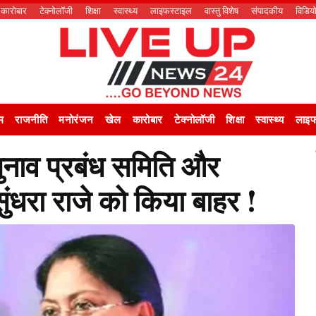
कारोबार
टेक्नोलॉजी
शिक्षा
स्वास्थ्य
लाइफस्टाइल
वास्तु विशेष
संपादकीय
विडिय
म
राजनीति
मनोरंजन
खेल
कारोबार
टेक्नोलॉजी
शिक्षा
स्वास्थ्य
लाइफ
चुनाव प्रबंध समिति और
सुंधरा राजे को किया बाहर !