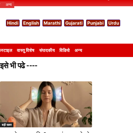
ो
अन्य
Hindi
English
Marathi
Gujarati
Punjabi
Urdu
स्टाइल
वास्तु विशेष
संपादकीय
विडियो
अन्य
इसे भी पढे ----
बड़ी खबर