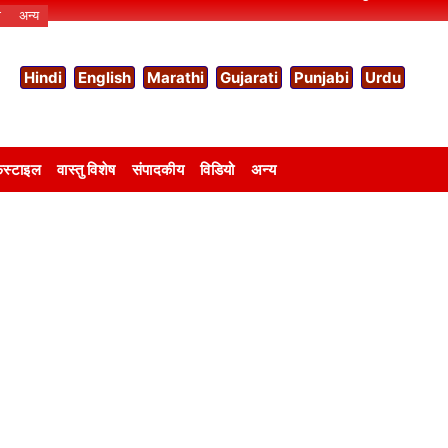
ो
अन्य
Hindi
English
Marathi
Gujarati
Punjabi
Urdu
स्टाइल
वास्तु विशेष
संपादकीय
विडियो
अन्य