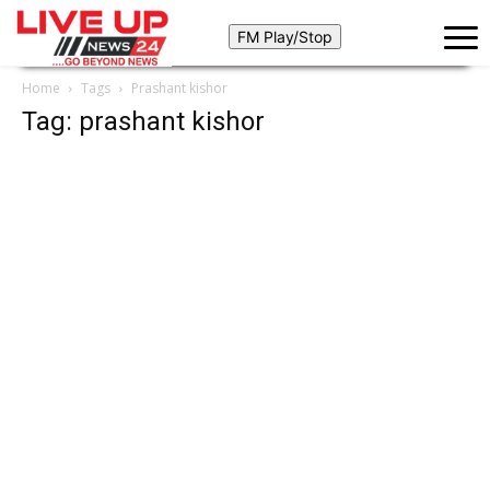
Home
Tags
Prashant kishor
Tag: prashant kishor