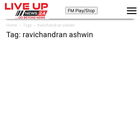
Home
Tags
Ravichandran ashwin
Tag: ravichandran ashwin