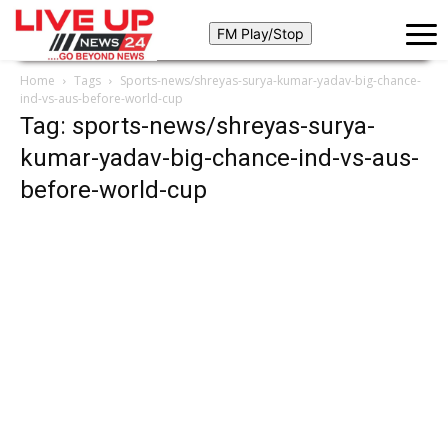
Home
Tags
Sports-news/shreyas-surya-kumar-yadav-big-chance-
ind-vs-aus-before-world-cup
Tag: sports-news/shreyas-surya-
kumar-yadav-big-chance-ind-vs-aus-
before-world-cup