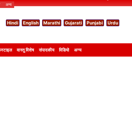
ो
अन्य
Hindi
English
Marathi
Gujarati
Punjabi
Urdu
स्टाइल
वास्तु विशेष
संपादकीय
विडियो
अन्य