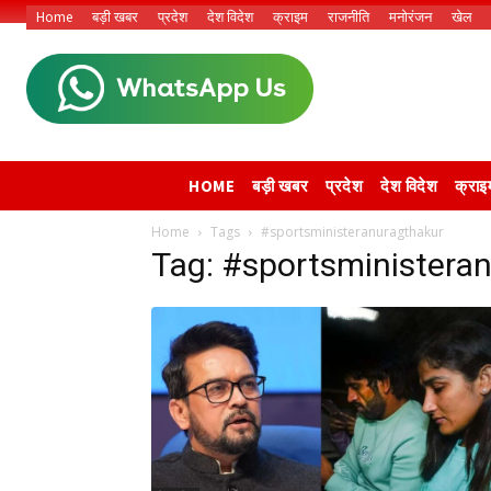
Home
बड़ी खबर
प्रदेश
देश विदेश
क्राइम
राजनीति
मनोरंजन
खेल
HOME
बड़ी खबर
प्रदेश
देश विदेश
क्राइ
Home
Tags
#sportsministeranuragthakur
Tag: #sportsministera