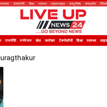
कारोबार
टेक्नोलॉजी
शिक्षा
स्वास्थ्य
लाइफस्टाइल
वास्तु विशेष
संपादकीय
विडिय
म
राजनीति
मनोरंजन
खेल
कारोबार
टेक्नोलॉजी
शिक्षा
स्वास्थ्य
लाइफ
nuragthakur