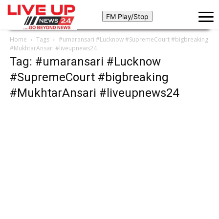
Home
Tags
#umaransari #Lucknow #SupremeCourt #bigbreaking
#MukhtarAnsari #liveupnews24
Tag: #umaransari #Lucknow
#SupremeCourt #bigbreaking
#MukhtarAnsari #liveupnews24