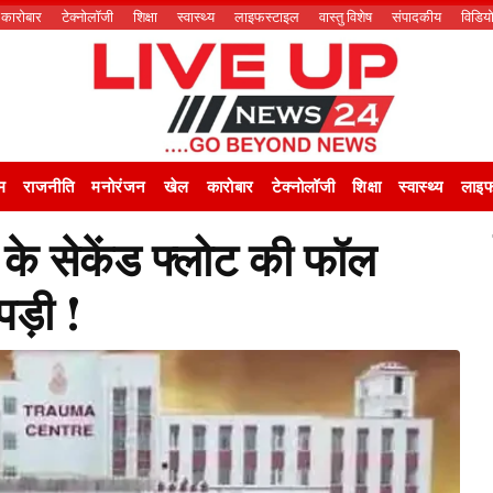
कारोबार
टेक्नोलॉजी
शिक्षा
स्वास्थ्य
लाइफस्टाइल
वास्तु विशेष
संपादकीय
विडिय
म
राजनीति
मनोरंजन
खेल
कारोबार
टेक्नोलॉजी
शिक्षा
स्वास्थ्य
लाइफ
र के सेकेंड फ्लोट की फॉल
पड़ी !