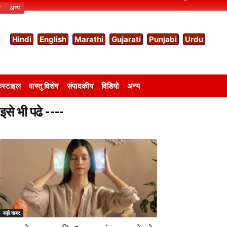
ो
अन्य
Hindi
English
Marathi
Gujarati
Punjabi
Urdu
स्टाइल
वास्तु विशेष
संपादकीय
विडियो
अन्य
इसे भी पढे ----
बड़ी खबर