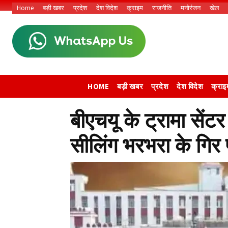
Home
बड़ी खबर
प्रदेश
देश विदेश
क्राइम
राजनीति
मनोरंजन
खेल
HOME
बड़ी खबर
प्रदेश
देश विदेश
क्राइ
बीएचयू के ट्रामा सेंट
सीलिंग भरभरा के गिर 