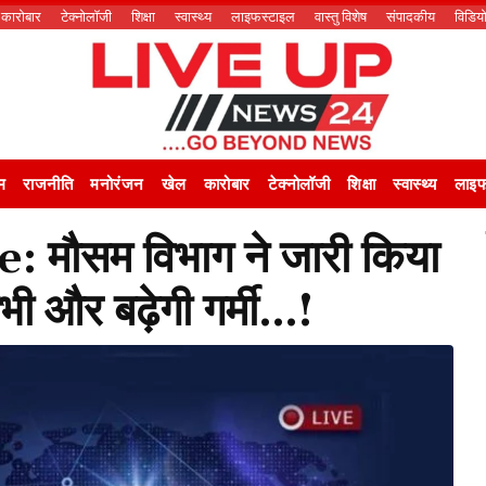
कारोबार
टेक्नोलॉजी
शिक्षा
स्वास्थ्य
लाइफस्टाइल
वास्तु विशेष
संपादकीय
विडिय
म
राजनीति
मनोरंजन
खेल
कारोबार
टेक्नोलॉजी
शिक्षा
स्वास्थ्य
लाइफ
मौसम विभाग ने जारी किया
अभी और बढ़ेगी गर्मी…!