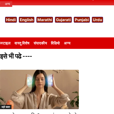
ो
अन्य
Hindi
English
Marathi
Gujarati
Punjabi
Urdu
स्टाइल
वास्तु विशेष
संपादकीय
विडियो
अन्य
इसे भी पढे ----
बड़ी खबर