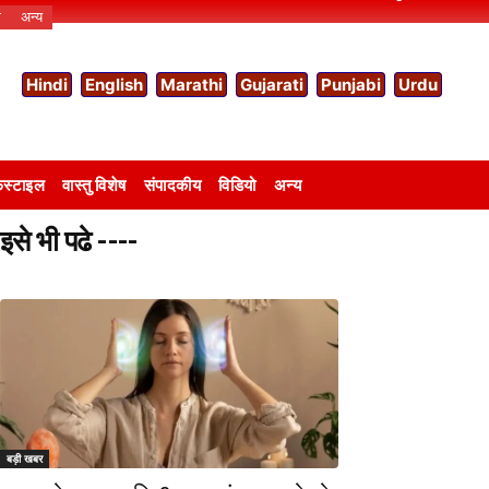
ो
अन्य
Hindi
English
Marathi
Gujarati
Punjabi
Urdu
स्टाइल
वास्तु विशेष
संपादकीय
विडियो
अन्य
इसे भी पढे ----
बड़ी खबर