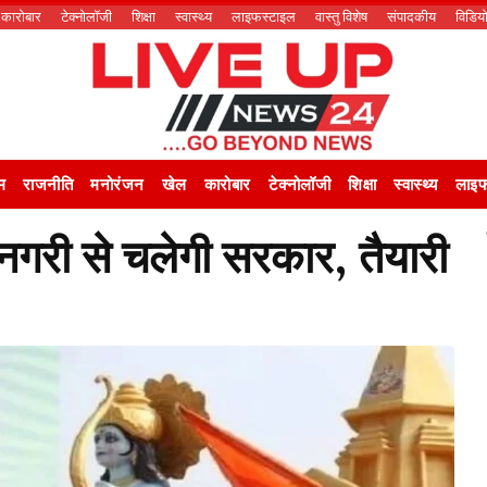
कारोबार
टेक्नोलॉजी
शिक्षा
स्वास्थ्य
लाइफस्टाइल
वास्तु विशेष
संपादकीय
विडिय
म
राजनीति
मनोरंजन
खेल
कारोबार
टेक्नोलॉजी
शिक्षा
स्वास्थ्य
लाइफ
नगरी से चलेगी सरकार, तैयारी