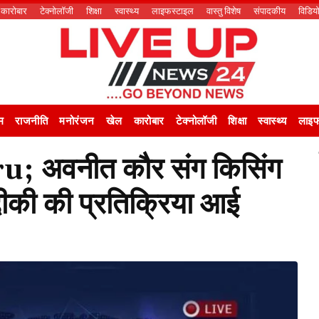
कारोबार
टेक्नोलॉजी
शिक्षा
स्वास्थ्य
लाइफस्टाइल
वास्तु विशेष
संपादकीय
विडिय
म
राजनीति
मनोरंजन
खेल
कारोबार
टेक्नोलॉजी
शिक्षा
स्वास्थ्य
लाइफ
 अवनीत कौर संग किसिंग
्दीकी की प्रतिक्रिया आई