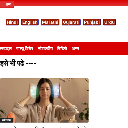
ो
अन्य
Hindi
English
Marathi
Gujarati
Punjabi
Urdu
स्टाइल
वास्तु विशेष
संपादकीय
विडियो
अन्य
इसे भी पढे ----
बड़ी खबर