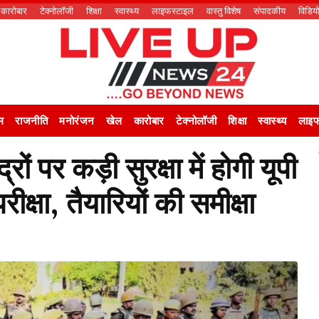
कारोबार
टेक्नोलॉजी
शिक्षा
स्वास्थ्य
लाइफस्टाइल
वास्तु विशेष
संपादकीय
विडिय
म
राजनीति
मनोरंजन
खेल
कारोबार
टेक्नोलॉजी
शिक्षा
स्वास्थ्य
लाइफ
रों पर कड़ी सुरक्षा में होगी यूपी
रीक्षा, तैयारियों की समीक्षा