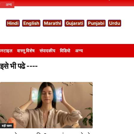
ो
अन्य
Hindi
English
Marathi
Gujarati
Punjabi
Urdu
स्टाइल
वास्तु विशेष
संपादकीय
विडियो
अन्य
इसे भी पढे ----
बड़ी खबर