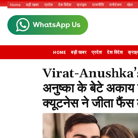
Home
बड़ी खबर
प्रदेश
देश विदेश
क्राइम
राजनीति
मनोरंजन
खेल
HOME
बड़ी खबर
प्रदेश
देश विदेश
क्राइ
Virat-Anushka’s
अनुष्का के बेटे अक
क्यूटनेस ने जीता फैं