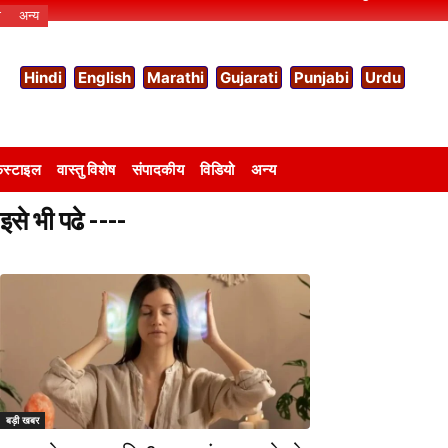
ो
अन्य
Hindi
English
Marathi
Gujarati
Punjabi
Urdu
स्टाइल
वास्तु विशेष
संपादकीय
विडियो
अन्य
इसे भी पढे ----
बड़ी खबर