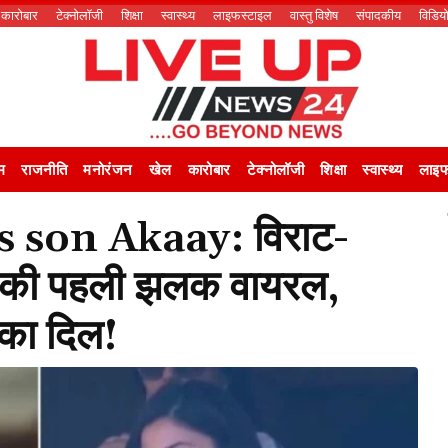
कारोबार
टेक्नोलॉजी
शिक्षा
स्वास्थ्य
लाइफस्टाइल
वास्तु विशेष
संपादकीय
विडिय
म
राजनीति
मनोरंजन
खेल
कारोबार
टेक्नोलॉजी
शिक्षा
स्वास्थ्य
लाइफ
 son Akaay: विराट-
ाय की पहली झलक वायरल,
स का दिल!