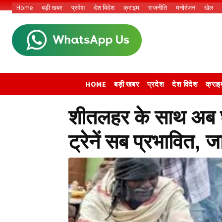
Home
बड़ी खबर
प्रदेश
देश विदेश
क्राइम
राजनीति
मनोरंजन
खेल
HOME
बड़ी खबर
प्रदेश
देश विदेश
क्राइ
शीतलहर के साथ अब घन
ट्रेनें सब प्रभावित,