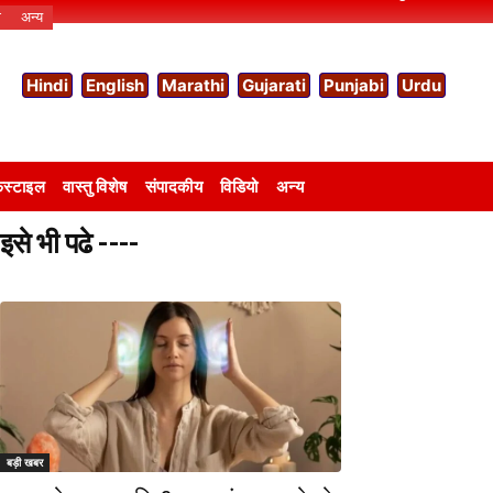
ो
अन्य
Hindi
English
Marathi
Gujarati
Punjabi
Urdu
स्टाइल
वास्तु विशेष
संपादकीय
विडियो
अन्य
इसे भी पढे ----
बड़ी खबर