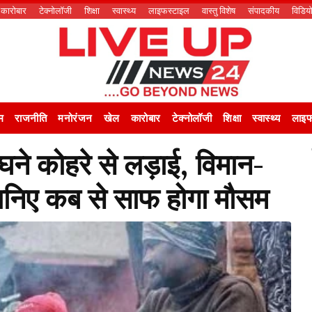
कारोबार
टेक्नोलॉजी
शिक्षा
स्वास्थ्य
लाइफस्टाइल
वास्तु विशेष
संपादकीय
विडिय
म
राजनीति
मनोरंजन
खेल
कारोबार
टेक्नोलॉजी
शिक्षा
स्वास्थ्य
लाइफ
े कोहरे से लड़ाई, विमान-
 जानिए कब से साफ होगा मौसम