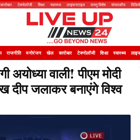
कारोबार
टेक्नोलॉजी
शिक्षा
स्वास्थ्य
लाइफस्टाइल
वास्तु विशेष
संपादकीय
विडिय
म
राजनीति
मनोरंजन
खेल
कारोबार
टेक्नोलॉजी
शिक्षा
स्वास्थ्य
लाइफ
गी अयोध्या वाली! पीएम मोदी
ाख दीप जलाकर बनाएंगे विश्व