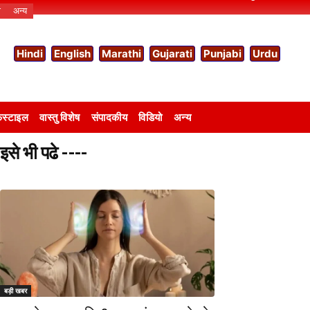
ो
अन्य
Hindi
English
Marathi
Gujarati
Punjabi
Urdu
स्टाइल
वास्तु विशेष
संपादकीय
विडियो
अन्य
इसे भी पढे ----
बड़ी खबर