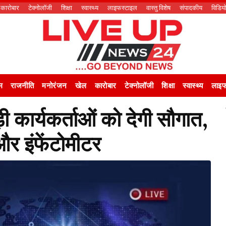
कारोबार
टेक्नोलॉजी
शिक्षा
स्वास्थ्य
लाइफस्टाइल
वास्तु विशेष
संपादकीय
विडिय
म
राजनीति
मनोरंजन
खेल
कारोबार
टेक्नोलॉजी
शिक्षा
स्वास्थ्य
लाइफ
 कार्यकर्ताओं को देगी सौगात,
 और इंफेंटोमीटर