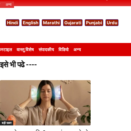
ो
अन्य
Hindi
English
Marathi
Gujarati
Punjabi
Urdu
स्टाइल
वास्तु विशेष
संपादकीय
विडियो
अन्य
इसे भी पढे ----
बड़ी खबर