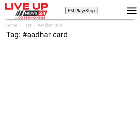
Home
Tags
#aadhar card
Tag: #aadhar card