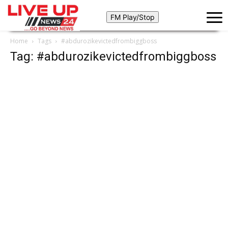
Home
Tags
#abdurozikevictedfrombiggboss
Tag: #abdurozikevictedfrombiggboss