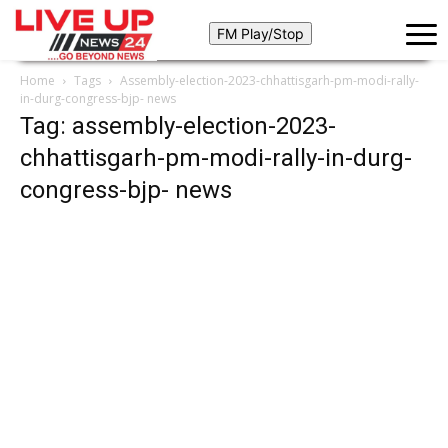
Home
Tags
Assembly-election-2023-chhattisgarh-pm-modi-rally-
in-durg-congress-bjp- news
Tag: assembly-election-2023-
chhattisgarh-pm-modi-rally-in-durg-
congress-bjp- news