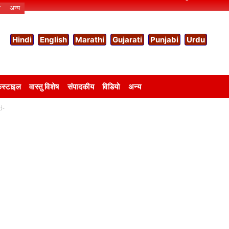
ो
अन्य
Hindi
English
Marathi
Gujarati
Punjabi
Urdu
स्टाइल
वास्तु विशेष
संपादकीय
विडियो
अन्य
d-