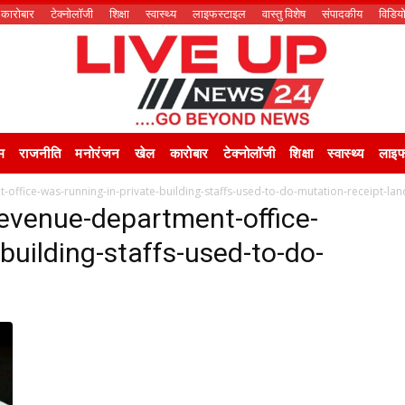
कारोबार
टेक्नोलॉजी
शिक्षा
स्वास्थ्य
लाइफस्टाइल
वास्तु विशेष
संपादकीय
विडिय
म
राजनीति
मनोरंजन
खेल
कारोबार
टेक्नोलॉजी
शिक्षा
स्वास्थ्य
लाइफ
office-was-running-in-private-building-staffs-used-to-do-mutation-receipt-lan
revenue-department-office-
building-staffs-used-to-do-