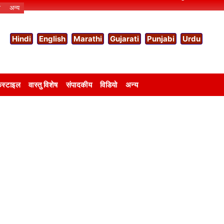
ो
अन्य
Hindi
English
Marathi
Gujarati
Punjabi
Urdu
स्टाइल
वास्तु विशेष
संपादकीय
विडियो
अन्य