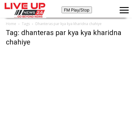
Home
Tags
Dhanteras par kya kya kharidna chahiye
Tag: dhanteras par kya kya kharidna
chahiye