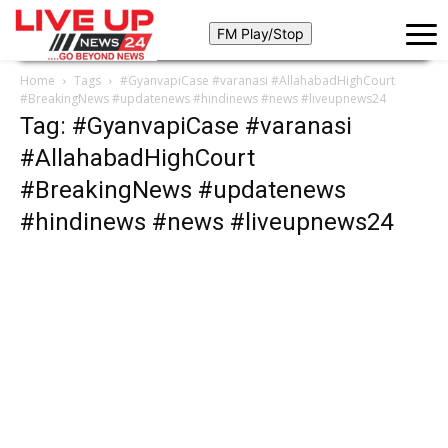
Home
Tags
#GyanvapiCase #varanasi #AllahabadHighCourt
#BreakingNews #updatenews #hindinews #news #liveupnews24
Tag: #GyanvapiCase #varanasi
#AllahabadHighCourt
#BreakingNews #updatenews
#hindinews #news #liveupnews24