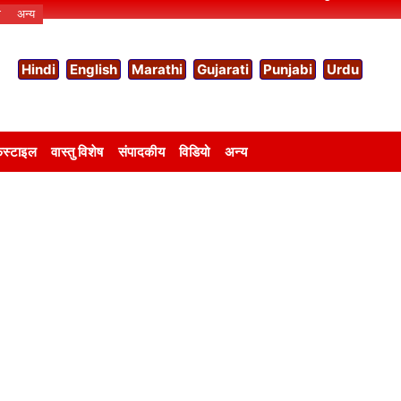
ो
अन्य
Hindi
English
Marathi
Gujarati
Punjabi
Urdu
स्टाइल
वास्तु विशेष
संपादकीय
विडियो
अन्य