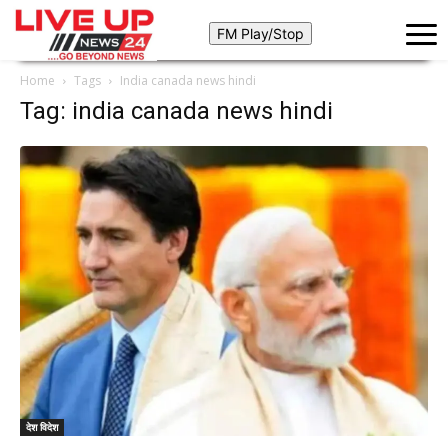
Home
Tags
India canada news hindi
Tag: india canada news hindi
देश विदेश