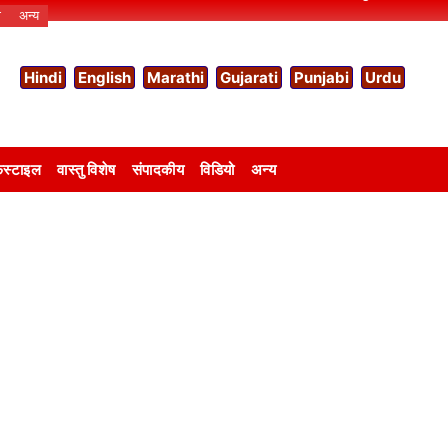
ो
अन्य
Hindi
English
Marathi
Gujarati
Punjabi
Urdu
स्टाइल
वास्तु विशेष
संपादकीय
विडियो
अन्य