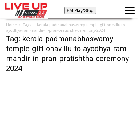
Home
Tags
Kerala-padmanabhaswamy-temple-gift-onavillu-to-
ayodhya-ram-mandir-in-pran-pratishtha-ceremony-2024
Tag: kerala-padmanabhaswamy-
temple-gift-onavillu-to-ayodhya-ram-
mandir-in-pran-pratishtha-ceremony-
2024