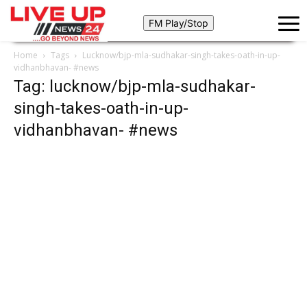
Home
Tags
Lucknow/bjp-mla-sudhakar-singh-takes-oath-in-up-
vidhanbhavan- #news
Tag: lucknow/bjp-mla-sudhakar-
singh-takes-oath-in-up-
vidhanbhavan- #news