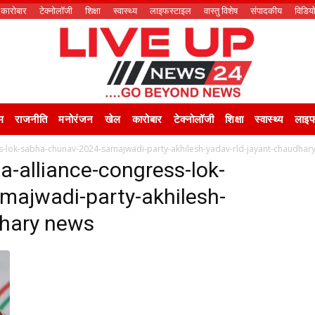
कारोबार
टेक्नोलॉजी
शिक्षा
स्वास्थ्य
लाइफस्टाइल
वास्तु विशेष
संपादकीय
विडिय
म
राजनीति
मनोरंजन
खेल
कारोबार
टेक्नोलॉजी
शिक्षा
स्वास्थ्य
लाइफ
ss-lok-sabha-chunav-2024-samajwadi-party-akhilesh-yadav-rld-jayant-chaudhar
a-alliance-congress-lok-
ajwadi-party-akhilesh-
dhary news