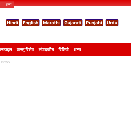
ो
अन्य
Hindi
English
Marathi
Gujarati
Punjabi
Urdu
स्टाइल
वास्तु विशेष
संपादकीय
विडियो
अन्य
y news