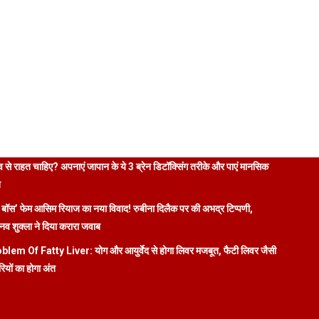
 से राहत चाहिए? अपनाएं जापान के ये 3 ब्रेन डिटॉक्सिंग तरीके और पाएं मानसिक
ि
 बॉस’ फेम आसिम रियाज का नया विवाद! रुबीना दिलैक पर की अभद्र टिप्पणी,
व शुक्ला ने दिया करारा जवाब
blem Of Fatty Liver: योग और आयुर्वेद से होगा लिवर मजबूत, फैटी लिवर जैसी
रियों का होगा अंत