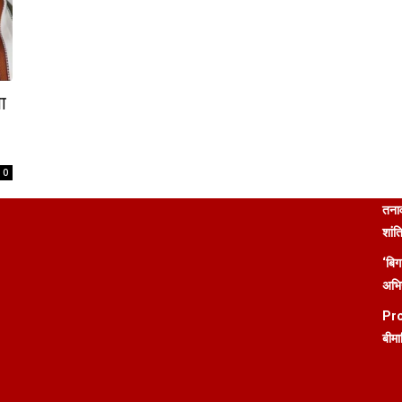
ा
0
तनाव
शांत
‘बिग
अभिन
Pro
बीमा