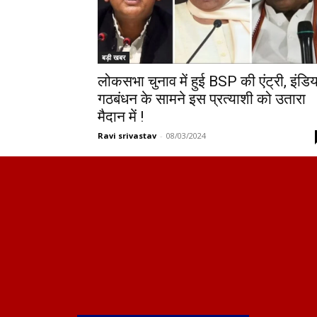
बड़ी खबर
लोकसभा चुनाव में हुई BSP की एंट्री, इंडिय
गठबंधन के सामने इस प्रत्याशी को उतारा
मैदान में !
Ravi srivastav
-
08/03/2024