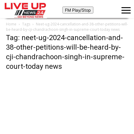
Home
Tags
Neet-ug-2024-cancellation-and-38-other-petitions-will-
be-heard-by-cji-chandrachoon-singh-in-supreme-court-today news
Tag: neet-ug-2024-cancellation-and-
38-other-petitions-will-be-heard-by-
cji-chandrachoon-singh-in-supreme-
court-today news