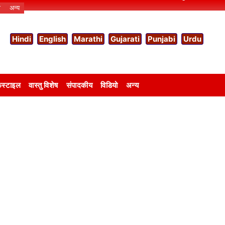
ो
अन्य
Hindi
English
Marathi
Gujarati
Punjabi
Urdu
स्टाइल
वास्तु विशेष
संपादकीय
विडियो
अन्य