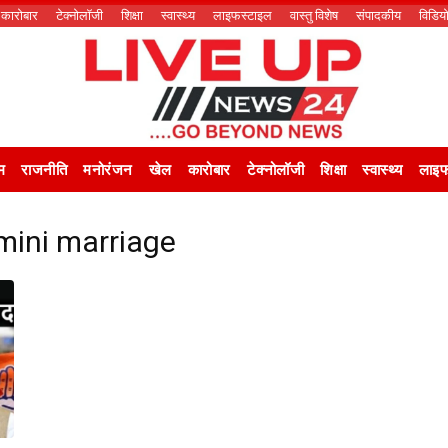
कारोबार
टेक्नोलॉजी
शिक्षा
स्वास्थ्य
लाइफस्टाइल
वास्तु विशेष
संपादकीय
विडिय
म
राजनीति
मनोरंजन
खेल
कारोबार
टेक्नोलॉजी
शिक्षा
स्वास्थ्य
लाइफ
mini marriage