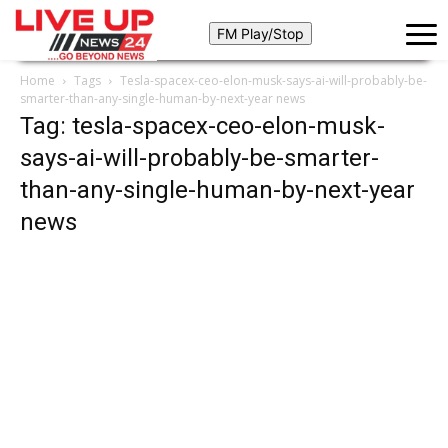
Home
Tags
Tesla-spacex-ceo-elon-musk-says-ai-will-probably-be-
smarter-than-any-single-human-by-next-year news
Tag: tesla-spacex-ceo-elon-musk-
says-ai-will-probably-be-smarter-
than-any-single-human-by-next-year
news