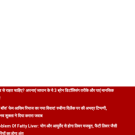
 से राहत चाहिए? अपनाएं जापान के ये 3 ब्रेन डिटॉक्सिंग तरीके और पाएं मानसिक
ि
 बॉस’ फेम आसिम रियाज का नया विवाद! रुबीना दिलैक पर की अभद्र टिप्पणी,
व शुक्ला ने दिया करारा जवाब
blem Of Fatty Liver: योग और आयुर्वेद से होगा लिवर मजबूत, फैटी लिवर जैसी
रियों का होगा अंत