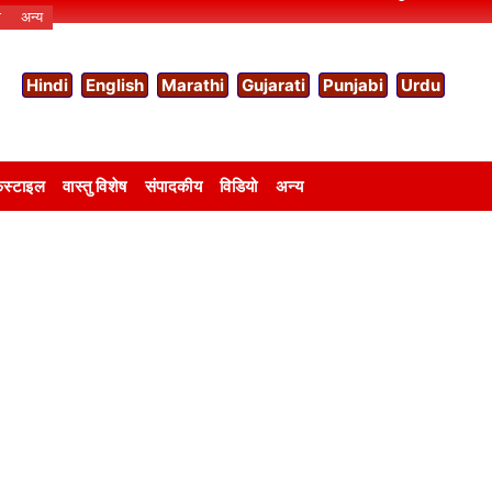
ो
अन्य
Hindi
English
Marathi
Gujarati
Punjabi
Urdu
स्टाइल
वास्तु विशेष
संपादकीय
विडियो
अन्य