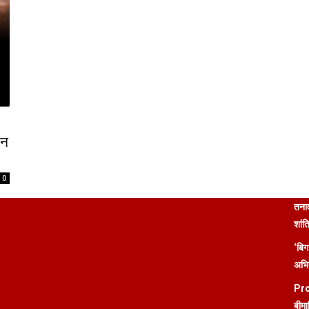
शन
0
तनाव
शांत
‘बिग
अभिन
Pro
बीमा